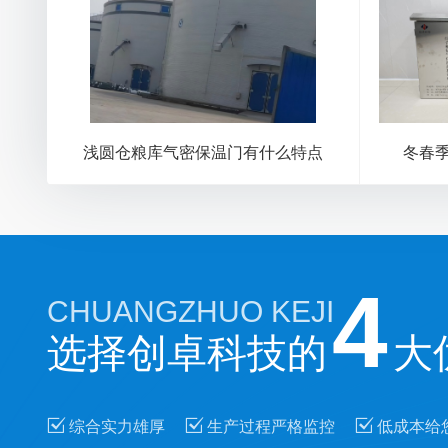
浅圆仓粮库气密保温门有什么特点
冬春
4
CHUANGZHUO KEJI
选择创卓科技的
大



综合实力雄厚
生产过程严格监控
低成本给