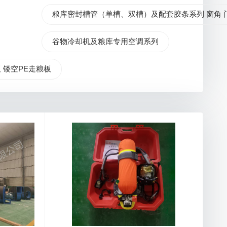
粮库密封槽管（单槽、双槽）及配套胶条系列 窗角 
谷物冷却机及粮库专用空调系列
 镂空PE走粮板