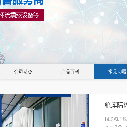
公司动态
产品百科
常见问题
粮库隔
很多粮库
不高？作