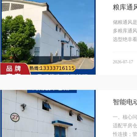
粮库通
储粮通风
多粮库通
选型绝非看
储粮品类综
2026-07-17
智能电
一、核心问
适配平房
性连接；管