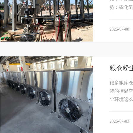
势：磷化
扩散速度越
2026-07-08
粮仓粉
很多粮库
装的控温
尘环境这
仓粉尘工况
2026-07-03