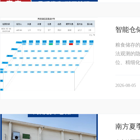
智能仓
粮食储存
法观测的
位、精细化
握粮堆深层
2026-08-05
南方夏