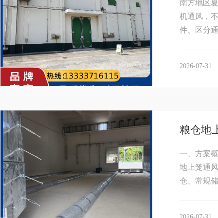
南方地区
机通风，
件、区分通
入粮堆，会
2026-07-31
粮仓地
一、方案
地上笼通
仓、常规
食霉变、结
2026-07-31