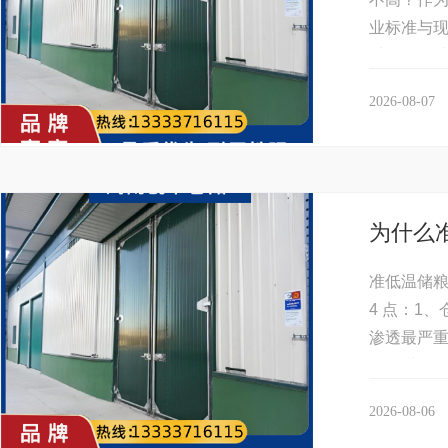
业标准与
采购、运维
2026-08-07
为什么
准低温储粮
4 点：1
渗透最严重
绝夏季热量
2026-08-06