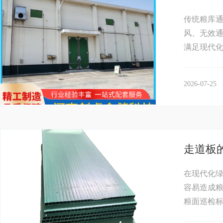
传统粮库
风、无效
满足现代
依托仓内测
2026-07-25
走道板
在现代化
容易造成粮
粮面巡检
温仓标配防