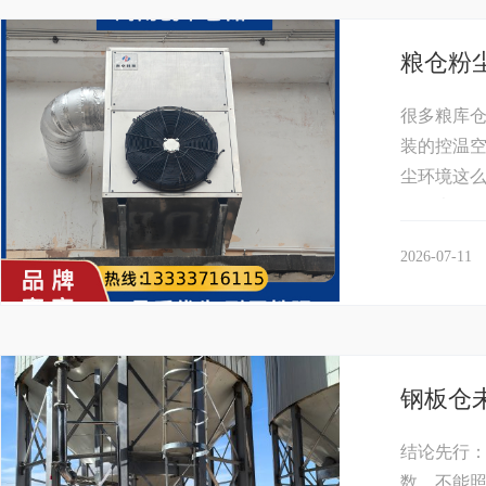
粮仓粉
很多粮库
装的控温
尘环境这
仓粉尘工况
2026-07-11
钢板仓
结论先行：
数，不能照