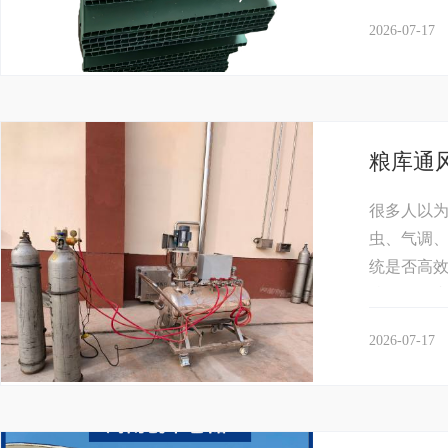
2026-07-17
粮库通
很多人以为
虫、气调
统是否高
粮工况，内
2026-07-17