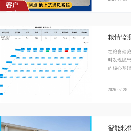
粮情监
在粮食储
时发现隐
的核心基
域的温度、
2026-07-28
智能粮