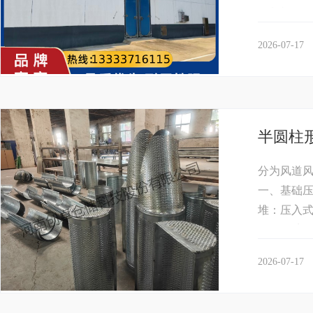
压紧机构，
2026-07-17
半圆柱
分为风道
一、基础
堆：压入
孔向外扩散
2026-07-17