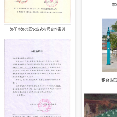
车
洛阳市洛龙区农业农村局合作案例
粮食固