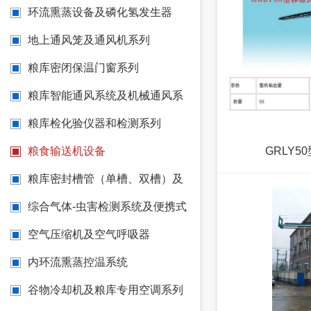
测温系统
环流熏蒸设备及磷化氢发生器
地上通风笼及通风机系列
粮库密闭保温门窗系列
粮库智能通风系统及机械通风系
统
粮库检化验仪器和检测系列
粮食输送机设备
GRLY
粮库密封槽管（单槽、双槽）及
配套胶条系列 窗角 门角 阳角
综合气体-虫害检测系统及便携式
(报警)仪表
空气压缩机及空气呼吸器
内环流熏蒸控温系统
谷物冷却机及粮库专用空调系列