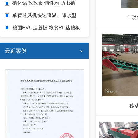
磷化铝 敌敌畏 惰性粉 防虫磷
单管通风机快速降温、降水型
自动
粮面PVC走道板 粮食PE踏粮板
镂空PE走粮板
最近案例

移