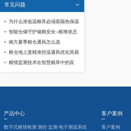
常见问题

为什么准低温粮库必须装隔热保温
门
智能仓储守护储粮安全--粮堆状态
精准监测的重要性
南方夏季粮仓通风怎么选
粮仓地上笼精准控温通风优化简易
方案｜低损耗、易落地、高节能
粮情监测技术在智慧粮库中的应
用：从粮情检测到智能测控
产品中心
客户案例
数字式粮情检测 测控 监测 电子测温系统
客户案例