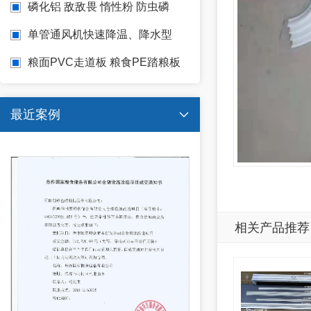
磷化铝 敌敌畏 惰性粉 防虫磷
单管通风机快速降温、降水型
粮面PVC走道板 粮食PE踏粮板
镂空PE走粮板
最近案例

相关产品推荐