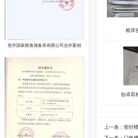
粮库
焦作国家粮食储备库有限公司合作案例
创卓双
上一条：
密封
下一条：
门角