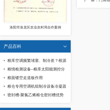
洛阳市洛龙区农业农村局合作案例
产品百科

粮库空调频繁堵塞、制冷差？根源
是什么
粮情检测设备--粮库太阳能测控分
机的适用场景有哪些
粮面镂空走道板作用
粮仓专用空调机组制冷设备冷凝器
的特性是什么
密封槽-聚氯乙烯粮仓密封槽优势
有哪些