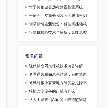
面走道板
对于储粮虫害远程监视检测系统，
创卓有哪些优势？
平房仓、立筒仓和浅圆仓粮情检测
系统的数字测温电缆该如何选择？
创卓粮情监测设备：科技赋能储粮
安全，打造智慧粮仓新标杆
谷冷机核心技术全解析：智能温控
+环保冷媒如何守护粮食安全与‘双
碳’战略？
常见问题
现代粮仓四大保粮技术装备详解：
从粮情检测到智能控温，打造智
冬季通风粮面总是结露，有时墙面
慧“绿色粮仓”
和屋面还淌水怎么办
通风时粮堆有些地方温度总是降不
下来，通不透怎么办？
粮情监测设备的组成有什么
从人工巡查到AI预警：粮情监测是